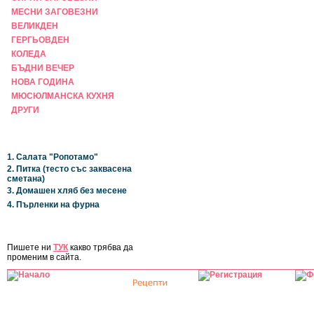
МЕСНИ ЗАГОВЕЗНИ
ВЕЛИКДЕН
ГЕРГЬОВДЕН
КОЛЕДА
БЪДНИ ВЕЧЕР
НОВА ГОДИНА
МЮСЮЛМАНСКА КУХНЯ
ДРУГИ
НАЙ-НОВИ
1. Салата "Ропотамо"
2. Питка (тесто със заквасена
сметана)
3. Домашен хляб без месене
4. Пърленки на фурна
ЗА САЙТА
Пишете ни
ТУК
какво трябва да
променим в сайта.