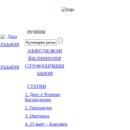
РЕЧНИК
Дата
Щ
|
Ъ
|
Ь
|
Ю
|
Я
А
|
Б
|
В
|
Г
|
Д
|
Е
|
Ж
|
З
|
И
Й
|
К
|
Л
|
М
|
Н
|
О
|
П
|
Р
С
|
Т
|
У
|
Ф
|
Х
|
Ц
|
Ч
|
Ш
|
Щ
Щ
|
Ъ
|
Ь
|
Ю
|
Я
Ъ
|
Ь
|
Ю
|
Я
СТАТИИ
1. Днес е Успение
Богородично
2. Гергьовден
3. Цветница
4. 25 март – Благовец