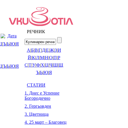
РЕЧНИК
Дата
Щ
|
Ъ
|
Ь
|
Ю
|
Я
А
|
Б
|
В
|
Г
|
Д
|
Е
|
Ж
|
З
|
И
Й
|
К
|
Л
|
М
|
Н
|
О
|
П
|
Р
С
|
Т
|
У
|
Ф
|
Х
|
Ц
|
Ч
|
Ш
|
Щ
Щ
|
Ъ
|
Ь
|
Ю
|
Я
Ъ
|
Ь
|
Ю
|
Я
СТАТИИ
1. Днес е Успение
Богородично
2. Гергьовден
3. Цветница
4. 25 март – Благовец