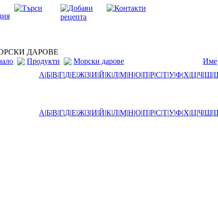
РСКИ ДАРОВЕ
чало
Продукти
Морски дарове
Име
А
|
Б
|
В
|
Г
|
Д
|
Е
|
Ж
|
З
|
И
|
Й
|
К
|
Л
|
М
|
Н
|
О
|
П
|
Р
|
С
|
Т
|
У
|
Ф
|
Х
|
Ц
|
Ч
|
Ш
|
А
|
Б
|
В
|
Г
|
Д
|
Е
|
Ж
|
З
|
И
|
Й
|
К
|
Л
|
М
|
Н
|
О
|
П
|
Р
|
С
|
Т
|
У
|
Ф
|
Х
|
Ц
|
Ч
|
Ш
|