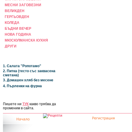
МЕСНИ ЗАГОВЕЗНИ
ВЕЛИКДЕН
ГЕРГЬОВДЕН
КОЛЕДА
БЪДНИ ВЕЧЕР
НОВА ГОДИНА
МЮСЮЛМАНСКА КУХНЯ
ДРУГИ
НАЙ-НОВИ
1. Салата "Ропотамо"
2. Питка (тесто със заквасена
сметана)
3. Домашен хляб без месене
4. Пърленки на фурна
ЗА САЙТА
Пишете ни
ТУК
какво трябва да
променим в сайта.