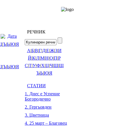
РЕЧНИК
Дата
Щ
|
Ъ
|
Ь
|
Ю
|
Я
А
|
Б
|
В
|
Г
|
Д
|
Е
|
Ж
|
З
|
И
Й
|
К
|
Л
|
М
|
Н
|
О
|
П
|
Р
С
|
Т
|
У
|
Ф
|
Х
|
Ц
|
Ч
|
Ш
|
Щ
Щ
|
Ъ
|
Ь
|
Ю
|
Я
Ъ
|
Ь
|
Ю
|
Я
СТАТИИ
1. Днес е Успение
Богородично
2. Гергьовден
3. Цветница
4. 25 март – Благовец