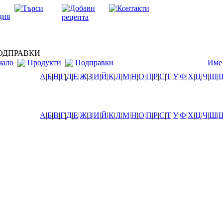
ДПРАВКИ
чало
Продукти
Подправки
Име
А
|
Б
|
В
|
Г
|
Д
|
Е
|
Ж
|
З
|
И
|
Й
|
К
|
Л
|
М
|
Н
|
О
|
П
|
Р
|
С
|
Т
|
У
|
Ф
|
Х
|
Ц
|
Ч
|
Ш
|
А
|
Б
|
В
|
Г
|
Д
|
Е
|
Ж
|
З
|
И
|
Й
|
К
|
Л
|
М
|
Н
|
О
|
П
|
Р
|
С
|
Т
|
У
|
Ф
|
Х
|
Ц
|
Ч
|
Ш
|