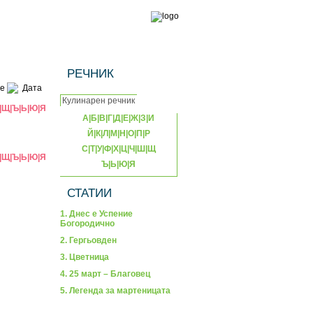
РЕЧНИК
е
Дата
|
Щ
|
Ъ
|
Ь
|
Ю
|
Я
А
|
Б
|
В
|
Г
|
Д
|
Е
|
Ж
|
З
|
И
Й
|
К
|
Л
|
М
|
Н
|
О
|
П
|
Р
С
|
Т
|
У
|
Ф
|
Х
|
Ц
|
Ч
|
Ш
|
Щ
|
Щ
|
Ъ
|
Ь
|
Ю
|
Я
Ъ
|
Ь
|
Ю
|
Я
СТАТИИ
1. Днес е Успение
Богородично
2. Гергьовден
3. Цветница
4. 25 март – Благовец
5. Легенда за мартеницата