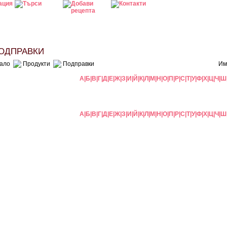
ДПРАВКИ
ало
Продукти
Подправки
Им
А
|
Б
|
В
|
Г
|
Д
|
Е
|
Ж
|
З
|
И
|
Й
|
К
|
Л
|
М
|
Н
|
О
|
П
|
Р
|
С
|
Т
|
У
|
Ф
|
Х
|
Ц
|
Ч
|
Ш
А
|
Б
|
В
|
Г
|
Д
|
Е
|
Ж
|
З
|
И
|
Й
|
К
|
Л
|
М
|
Н
|
О
|
П
|
Р
|
С
|
Т
|
У
|
Ф
|
Х
|
Ц
|
Ч
|
Ш