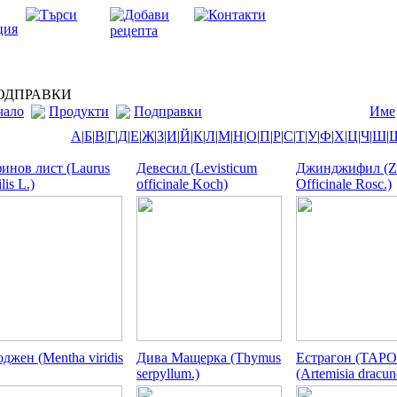
ДПРАВКИ
чало
Продукти
Подправки
Име
А
|
Б
|
В
|
Г
|
Д
|
Е
|
Ж
|
З
|
И
|
Й
|
К
|
Л
|
М
|
Н
|
О
|
П
|
Р
|
С
|
Т
|
У
|
Ф
|
Х
|
Ц
|
Ч
|
Ш
|
инов лист (Laurus
Девесил (Levisticum
Джинджифил (Zi
lis L.)
officinale Koch)
Officinale Rosc.)
джен (Mentha viridis
Дива Мащерка (Thymus
Естрагон (ТАРО
serpyllum.)
(Artemisia dracun