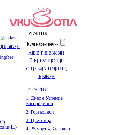
РЕЧНИК
Дата
Щ
|
Ъ
|
Ь
|
Ю
|
Я
А
|
Б
|
В
|
Г
|
Д
|
Е
|
Ж
|
З
|
И
ngiber
Й
|
К
|
Л
|
М
|
Н
|
О
|
П
|
Р
С
|
Т
|
У
|
Ф
|
Х
|
Ц
|
Ч
|
Ш
|
Щ
Ъ
|
Ь
|
Ю
|
Я
СТАТИИ
1. Днес е Успение
Богородично
2. Гергьовден
3. Цветница
С)
culus L.)
4. 25 март – Благовец