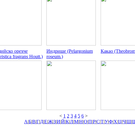
ийско орехче
Индрише (Pelargonium
Какао (Theobrom
istica fragrans Houtt.)
roseum.)
<
1
2
3
4
5
6
>
А
|
Б
|
В
|
Г
|
Д
|
Е
|
Ж
|
З
|
И
|
Й
|
К
|
Л
|
М
|
Н
|
О
|
П
|
Р
|
С
|
Т
|
У
|
Ф
|
Х
|
Ц
|
Ч
|
Ш
|