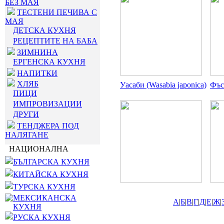
БЕЗ МАЯ
ТЕСТЕНИ ПЕЧИВА С
МАЯ
ДЕТСКА КУХНЯ
РЕЦЕПТИТЕ НА БАБА
ЗИМНИНА
ЕРГЕНСКА КУХНЯ
НАПИТКИ
ХЛЯБ
Уасаби (Wasabia japonica)
Фъс
ПИЦИ
ИМПРОВИЗАЦИИ
ДРУГИ
ТЕНДЖЕРА ПОД
НАЛЯГАНЕ
НАЦИОНАЛНА
БЪЛГАРСКА КУХНЯ
КИТАЙСКА КУХНЯ
ТУРСКА КУХНЯ
МЕКСИКАНСКА
А
|
Б
|
В
|
Г
|
Д
|
Е
|
Ж
|
КУХНЯ
РУСКА КУХНЯ