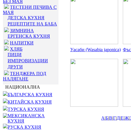
БЕЗ МАЯ
ТЕСТЕНИ ПЕЧИВА С
МАЯ
ДЕТСКА КУХНЯ
РЕЦЕПТИТЕ НА БАБА
ЗИМНИНА
ЕРГЕНСКА КУХНЯ
НАПИТКИ
ХЛЯБ
Уасаби (Wasabia japonica)
Фъс
ПИЦИ
ИМПРОВИЗАЦИИ
ДРУГИ
ТЕНДЖЕРА ПОД
НАЛЯГАНЕ
НАЦИОНАЛНА
БЪЛГАРСКА КУХНЯ
КИТАЙСКА КУХНЯ
ТУРСКА КУХНЯ
МЕКСИКАНСКА
А
|
Б
|
В
|
Г
|
Д
|
Е
|
Ж
|
КУХНЯ
РУСКА КУХНЯ