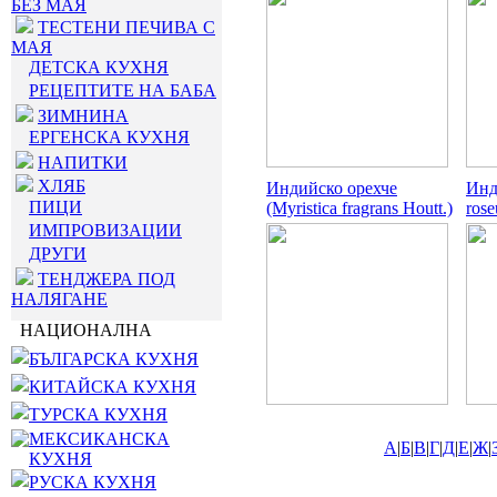
БЕЗ МАЯ
ТЕСТЕНИ ПЕЧИВА С
МАЯ
ДЕТСКА КУХНЯ
РЕЦЕПТИТЕ НА БАБА
ЗИМНИНА
ЕРГЕНСКА КУХНЯ
НАПИТКИ
ХЛЯБ
Индийско орехче
Инд
ПИЦИ
(Myristica fragrans Houtt.)
rose
ИМПРОВИЗАЦИИ
ДРУГИ
ТЕНДЖЕРА ПОД
НАЛЯГАНЕ
НАЦИОНАЛНА
БЪЛГАРСКА КУХНЯ
КИТАЙСКА КУХНЯ
ТУРСКА КУХНЯ
МЕКСИКАНСКА
А
|
Б
|
В
|
Г
|
Д
|
Е
|
Ж
|
КУХНЯ
РУСКА КУХНЯ