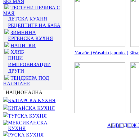
БЕЗ МАЯ
ТЕСТЕНИ ПЕЧИВА С
МАЯ
ДЕТСКА КУХНЯ
РЕЦЕПТИТЕ НА БАБА
ЗИМНИНА
ЕРГЕНСКА КУХНЯ
НАПИТКИ
ХЛЯБ
Уасаби (Wasabia japonica)
Фъс
ПИЦИ
ИМПРОВИЗАЦИИ
ДРУГИ
ТЕНДЖЕРА ПОД
НАЛЯГАНЕ
НАЦИОНАЛНА
БЪЛГАРСКА КУХНЯ
КИТАЙСКА КУХНЯ
ТУРСКА КУХНЯ
МЕКСИКАНСКА
А
|
Б
|
В
|
Г
|
Д
|
Е
|
Ж
|
КУХНЯ
РУСКА КУХНЯ