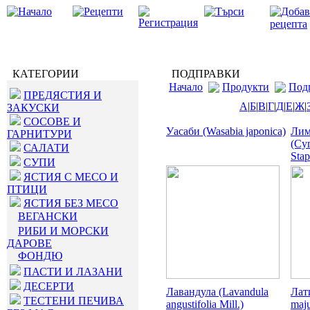
КАТЕГОРИИ
ПОДПРАВКИ
Начало
Продукти
Под
ПРЕДЯСТИЯ И
А
|
Б
|
В
|
Г
|
Д
|
Е
|
Ж
|
ЗАКУСКИ
СОСОВЕ И
Уасаби (Wasabia japonica)
Лим
ГАРНИТУРИ
(Cy
САЛАТИ
Stap
СУПИ
ЯСТИЯ С МЕСО И
ПТИЦИ
ЯСТИЯ БЕЗ МЕСО
ВЕГАНСКИ
РИБИ И МОРСКИ
ДАРОВЕ
ФОНДЮ
ПАСТИ И ЛАЗАНИ
ДЕСЕРТИ
Лавандула (Lavandula
Лат
ТЕСТЕНИ ПЕЧИВА
angustifolia Mill.)
maju