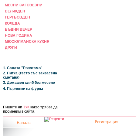
МЕСНИ ЗАГОВЕЗНИ
ВЕЛИКДЕН
ГЕРГЬОВДЕН
КОЛЕДА
БЪДНИ ВЕЧЕР
НОВА ГОДИНА
МЮСЮЛМАНСКА КУХНЯ
ДРУГИ
НАЙ-НОВИ
1. Салата "Ропотамо"
2. Питка (тесто със заквасена
сметана)
3. Домашен хляб без месене
4. Пърленки на фурна
ЗА САЙТА
Пишете ни
ТУК
какво трябва да
променим в сайта.