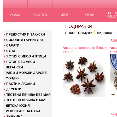
КАТЕГОРИИ
ПОДПРАВКИ
Начало
Продукти
Подправки
ПРЕДЯСТИЯ И ЗАКУСКИ
СОСОВЕ И ГАРНИТУРИ
А
|
Б
|
САЛАТИ
Анасон звездовиден (Illicium
Анас
СУПИ
verum)
anis
ЯСТИЯ С МЕСО И ПТИЦИ
ЯСТИЯ БЕЗ МЕСО
ВЕГАНСКИ
РИБИ И МОРСКИ ДАРОВЕ
ФОНДЮ
ПАСТИ И ЛАЗАНИ
ДЕСЕРТИ
ТЕСТЕНИ ПЕЧИВА БЕЗ МАЯ
ТЕСТЕНИ ПЕЧИВА С МАЯ
ДЕТСКА КУХНЯ
РЕЦЕПТИТЕ НА БАБА
А
|
Б
|
ЗИМНИНА