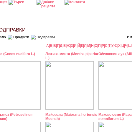
ДПРАВКИ
ало
Продукти
Подправки
Им
А
|
Б
|
В
|
Г
|
Д
|
Е
|
Ж
|
З
|
И
|
Й
|
К
|
Л
|
М
|
Н
|
О
|
П
|
Р
|
С
|
Т
|
У
|
Ф
|
Х
|
Ц
|
Ч
|
Ш
с (Cocos nucifera L.)
Лютива мента (Mentha piperita
Обикновен лук (All
L.)
аноз (Petroselinum
Майорана (Maiorana hortensis
Маково семе (Papa
pum)
Moench)
somniferum L.)