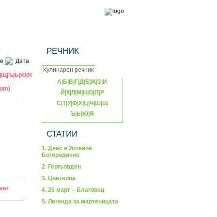
РЕЧНИК
е
Дата
|
Щ
|
Ъ
|
Ь
|
Ю
|
Я
А
|
Б
|
В
|
Г
|
Д
|
Е
|
Ж
|
З
|
И
ium)
Й
|
К
|
Л
|
М
|
Н
|
О
|
П
|
Р
С
|
Т
|
У
|
Ф
|
Х
|
Ц
|
Ч
|
Ш
|
Щ
Ъ
|
Ь
|
Ю
|
Я
СТАТИИ
1. Днес е Успение
Богородично
2. Гергьовден
3. Цветница
ver
4. 25 март – Благовец
5. Легенда за мартеницата