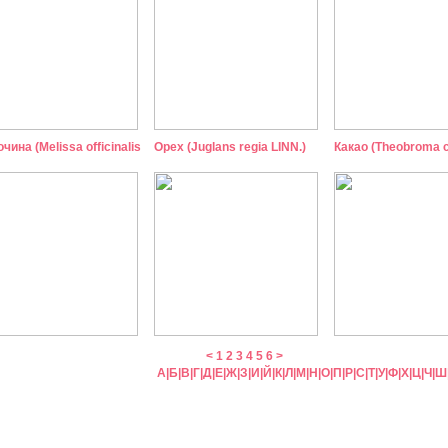
чина (Melissa officinalis
Орех (Juglans regia LINN.)
Какао (Theobroma c
<
1
2
3
4
5
6
>
А
|
Б
|
В
|
Г
|
Д
|
Е
|
Ж
|
З
|
И
|
Й
|
К
|
Л
|
М
|
Н
|
О
|
П
|
Р
|
С
|
Т
|
У
|
Ф
|
Х
|
Ц
|
Ч
|
Ш