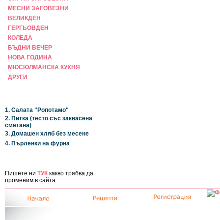
МЕСНИ ЗАГОВЕЗНИ
ВЕЛИКДЕН
ГЕРГЬОВДЕН
КОЛЕДА
БЪДНИ ВЕЧЕР
НОВА ГОДИНА
МЮСЮЛМАНСКА КУХНЯ
ДРУГИ
НАЙ-НОВИ
1. Салата "Ропотамо"
2. Питка (тесто със заквасена
сметана)
3. Домашен хляб без месене
4. Пърленки на фурна
ЗА САЙТА
Пишете ни
ТУК
какво трябва да
променим в сайта.