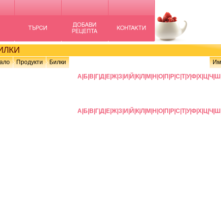
ИЛКИ
ало
Продукти
Билки
Им
А
|
Б
|
В
|
Г
|
Д
|
Е
|
Ж
|
З
|
И
|
Й
|
К
|
Л
|
М
|
Н
|
О
|
П
|
Р
|
С
|
Т
|
У
|
Ф
|
Х
|
Ц
|
Ч
|
Ш
А
|
Б
|
В
|
Г
|
Д
|
Е
|
Ж
|
З
|
И
|
Й
|
К
|
Л
|
М
|
Н
|
О
|
П
|
Р
|
С
|
Т
|
У
|
Ф
|
Х
|
Ц
|
Ч
|
Ш