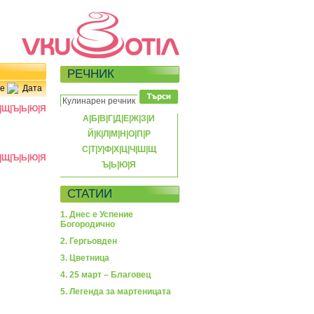
РЕЧНИК
е
Дата
|
Щ
|
Ъ
|
Ь
|
Ю
|
Я
А
|
Б
|
В
|
Г
|
Д
|
Е
|
Ж
|
З
|
И
Й
|
К
|
Л
|
М
|
Н
|
О
|
П
|
Р
С
|
Т
|
У
|
Ф
|
Х
|
Ц
|
Ч
|
Ш
|
Щ
|
Щ
|
Ъ
|
Ь
|
Ю
|
Я
Ъ
|
Ь
|
Ю
|
Я
СТАТИИ
1. Днес е Успение
Богородично
2. Гергьовден
3. Цветница
4. 25 март – Благовец
5. Легенда за мартеницата