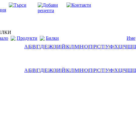
ЛКИ
чало
Продукти
Билки
Име
А
|
Б
|
В
|
Г
|
Д
|
Е
|
Ж
|
З
|
И
|
Й
|
К
|
Л
|
М
|
Н
|
О
|
П
|
Р
|
С
|
Т
|
У
|
Ф
|
Х
|
Ц
|
Ч
|
Ш
|
А
|
Б
|
В
|
Г
|
Д
|
Е
|
Ж
|
З
|
И
|
Й
|
К
|
Л
|
М
|
Н
|
О
|
П
|
Р
|
С
|
Т
|
У
|
Ф
|
Х
|
Ц
|
Ч
|
Ш
|