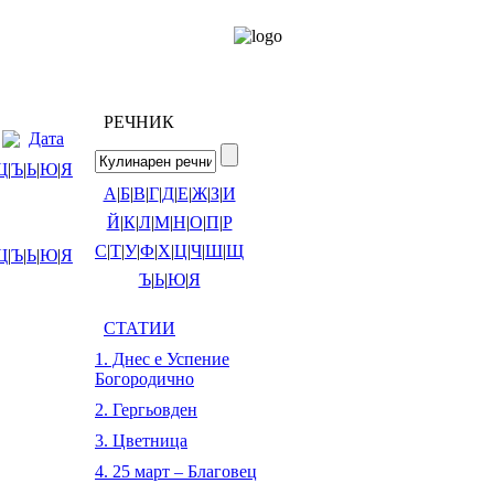
РЕЧНИК
Дата
Щ
|
Ъ
|
Ь
|
Ю
|
Я
А
|
Б
|
В
|
Г
|
Д
|
Е
|
Ж
|
З
|
И
Й
|
К
|
Л
|
М
|
Н
|
О
|
П
|
Р
С
|
Т
|
У
|
Ф
|
Х
|
Ц
|
Ч
|
Ш
|
Щ
Щ
|
Ъ
|
Ь
|
Ю
|
Я
Ъ
|
Ь
|
Ю
|
Я
СТАТИИ
1. Днес е Успение
Богородично
2. Гергьовден
3. Цветница
4. 25 март – Благовец