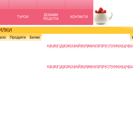
ИЛКИ
ало
Продукти
Билки
А
|
Б
|
В
|
Г
|
Д
|
Е
|
Ж
|
З
|
И
|
Й
|
К
|
Л
|
М
|
Н
|
О
|
П
|
Р
|
С
|
Т
|
У
|
Ф
|
Х
|
Ц
|
Ч
|
Ш
А
|
Б
|
В
|
Г
|
Д
|
Е
|
Ж
|
З
|
И
|
Й
|
К
|
Л
|
М
|
Н
|
О
|
П
|
Р
|
С
|
Т
|
У
|
Ф
|
Х
|
Ц
|
Ч
|
Ш