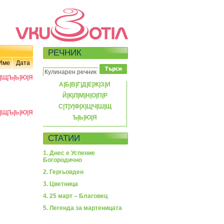
РЕЧНИК
Име
Дата
|
Щ
|
Ъ
|
Ь
|
Ю
|
Я
А
|
Б
|
В
|
Г
|
Д
|
Е
|
Ж
|
З
|
И
Й
|
К
|
Л
|
М
|
Н
|
О
|
П
|
Р
С
|
Т
|
У
|
Ф
|
Х
|
Ц
|
Ч
|
Ш
|
Щ
|
Щ
|
Ъ
|
Ь
|
Ю
|
Я
Ъ
|
Ь
|
Ю
|
Я
СТАТИИ
1. Днес е Успение
Богородично
2. Гергьовден
3. Цветница
4. 25 март – Благовец
5. Легенда за мартеницата