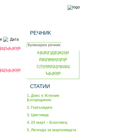
РЕЧНИК
е
Дата
|
Щ
|
Ъ
|
Ь
|
Ю
|
Я
А
|
Б
|
В
|
Г
|
Д
|
Е
|
Ж
|
З
|
И
Й
|
К
|
Л
|
М
|
Н
|
О
|
П
|
Р
С
|
Т
|
У
|
Ф
|
Х
|
Ц
|
Ч
|
Ш
|
Щ
|
Щ
|
Ъ
|
Ь
|
Ю
|
Я
Ъ
|
Ь
|
Ю
|
Я
СТАТИИ
1. Днес е Успение
Богородично
2. Гергьовден
3. Цветница
4. 25 март – Благовец
5. Легенда за мартеницата