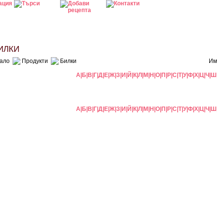
ИЛКИ
ало
Продукти
Билки
Им
А
|
Б
|
В
|
Г
|
Д
|
Е
|
Ж
|
З
|
И
|
Й
|
К
|
Л
|
М
|
Н
|
О
|
П
|
Р
|
С
|
Т
|
У
|
Ф
|
Х
|
Ц
|
Ч
|
Ш
А
|
Б
|
В
|
Г
|
Д
|
Е
|
Ж
|
З
|
И
|
Й
|
К
|
Л
|
М
|
Н
|
О
|
П
|
Р
|
С
|
Т
|
У
|
Ф
|
Х
|
Ц
|
Ч
|
Ш