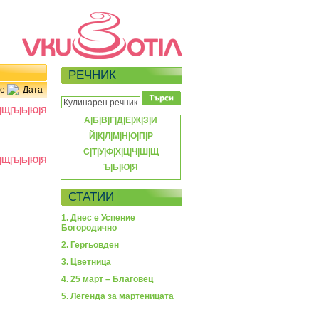
РЕЧНИК
е
Дата
|
Щ
|
Ъ
|
Ь
|
Ю
|
Я
А
|
Б
|
В
|
Г
|
Д
|
Е
|
Ж
|
З
|
И
Й
|
К
|
Л
|
М
|
Н
|
О
|
П
|
Р
С
|
Т
|
У
|
Ф
|
Х
|
Ц
|
Ч
|
Ш
|
Щ
|
Щ
|
Ъ
|
Ь
|
Ю
|
Я
Ъ
|
Ь
|
Ю
|
Я
СТАТИИ
1. Днес е Успение
Богородично
2. Гергьовден
3. Цветница
4. 25 март – Благовец
5. Легенда за мартеницата