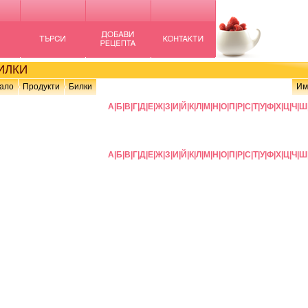
ИЛКИ
ало
Продукти
Билки
Им
А
|
Б
|
В
|
Г
|
Д
|
Е
|
Ж
|
З
|
И
|
Й
|
К
|
Л
|
М
|
Н
|
О
|
П
|
Р
|
С
|
Т
|
У
|
Ф
|
Х
|
Ц
|
Ч
|
Ш
А
|
Б
|
В
|
Г
|
Д
|
Е
|
Ж
|
З
|
И
|
Й
|
К
|
Л
|
М
|
Н
|
О
|
П
|
Р
|
С
|
Т
|
У
|
Ф
|
Х
|
Ц
|
Ч
|
Ш