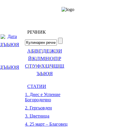
РЕЧНИК
Дата
Щ
|
Ъ
|
Ь
|
Ю
|
Я
А
|
Б
|
В
|
Г
|
Д
|
Е
|
Ж
|
З
|
И
Й
|
К
|
Л
|
М
|
Н
|
О
|
П
|
Р
С
|
Т
|
У
|
Ф
|
Х
|
Ц
|
Ч
|
Ш
|
Щ
Щ
|
Ъ
|
Ь
|
Ю
|
Я
Ъ
|
Ь
|
Ю
|
Я
СТАТИИ
1. Днес е Успение
Богородично
2. Гергьовден
3. Цветница
4. 25 март – Благовец