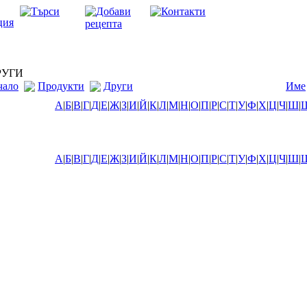
УГИ
чало
Продукти
Други
Име
А
|
Б
|
В
|
Г
|
Д
|
Е
|
Ж
|
З
|
И
|
Й
|
К
|
Л
|
М
|
Н
|
О
|
П
|
Р
|
С
|
Т
|
У
|
Ф
|
Х
|
Ц
|
Ч
|
Ш
|
А
|
Б
|
В
|
Г
|
Д
|
Е
|
Ж
|
З
|
И
|
Й
|
К
|
Л
|
М
|
Н
|
О
|
П
|
Р
|
С
|
Т
|
У
|
Ф
|
Х
|
Ц
|
Ч
|
Ш
|