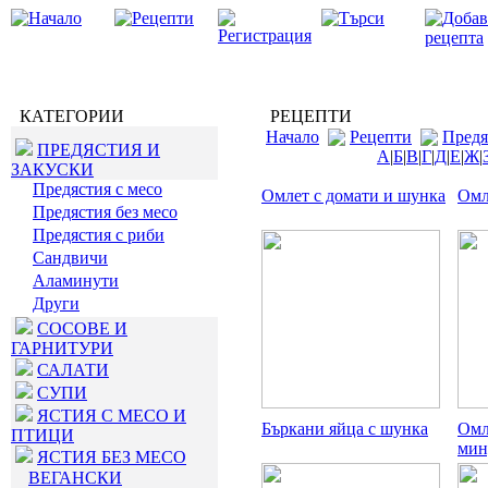
КАТЕГОРИИ
РЕЦЕПТИ
Начало
Рецепти
Предя
ПРЕДЯСТИЯ И
А
|
Б
|
В
|
Г
|
Д
|
Е
|
Ж
|
ЗАКУСКИ
Предястия с месо
Омлет с домати и шунка
Омл
Предястия без месо
Предястия с риби
Сандвичи
Аламинути
Други
СОСОВЕ И
ГАРНИТУРИ
САЛАТИ
СУПИ
ЯСТИЯ С МЕСО И
Бъркани яйца с шунка
Омл
ПТИЦИ
мин
ЯСТИЯ БЕЗ МЕСО
ВЕГАНСКИ