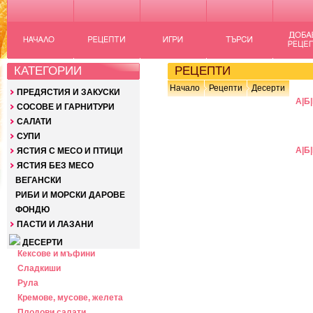
КАТЕГОРИИ
РЕЦЕПТИ
Начало
Рецепти
Десерти
ПРЕДЯСТИЯ И ЗАКУСКИ
А
|
Б
|
СОСОВЕ И ГАРНИТУРИ
САЛАТИ
СУПИ
А
|
Б
|
ЯСТИЯ С МЕСО И ПТИЦИ
ЯСТИЯ БЕЗ МЕСО
ВЕГАНСКИ
РИБИ И МОРСКИ ДАРОВЕ
ФОНДЮ
ПАСТИ И ЛАЗАНИ
ДЕСЕРТИ
Кексове и мъфини
Сладкиши
Рула
Кремове, мусове, желета
Плодови салати