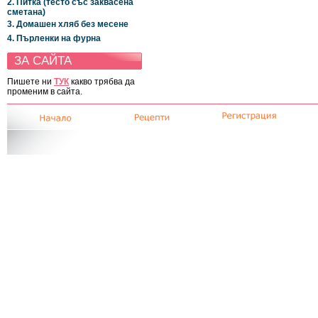
2. Питка (тесто със заквасена
сметана)
3. Домашен хляб без месене
4. Пърленки на фурна
ЗА САЙТА
Пишете ни
ТУК
какво трябва да
променим в сайта.