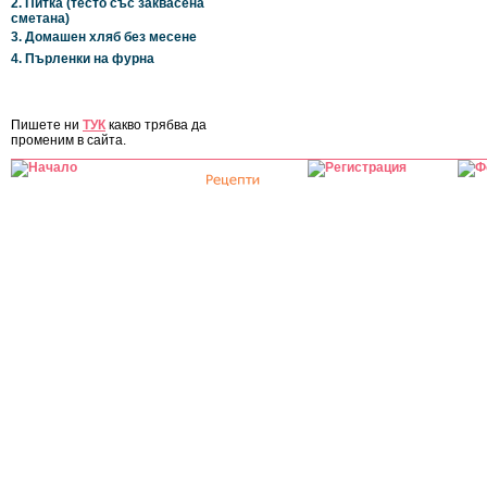
2. Питка (тесто със заквасена
сметана)
3. Домашен хляб без месене
4. Пърленки на фурна
ЗА САЙТА
Пишете ни
ТУК
какво трябва да
променим в сайта.