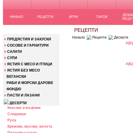
КАТЕГОРИИ
РЕЦЕПТИ
Начало
Рецепти
Десерти
ПРЕДЯСТИЯ И ЗАКУСКИ
А
|
Б
|
СОСОВЕ И ГАРНИТУРИ
САЛАТИ
СУПИ
А
|
Б
|
ЯСТИЯ С МЕСО И ПТИЦИ
ЯСТИЯ БЕЗ МЕСО
ВЕГАНСКИ
РИБИ И МОРСКИ ДАРОВЕ
ФОНДЮ
ПАСТИ И ЛАЗАНИ
ДЕСЕРТИ
Кексове и мъфини
Сладкиши
Рула
Кремове, мусове, желета
Плодови салати