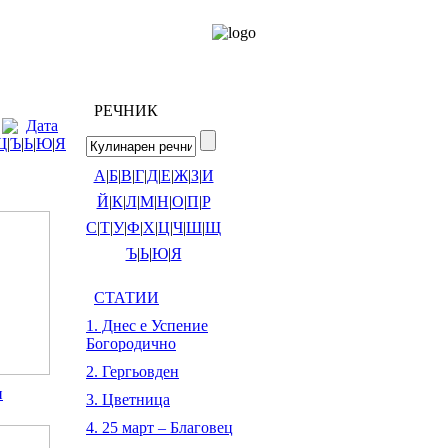
РЕЧНИК
Дата
Щ
|
Ъ
|
Ь
|
Ю
|
Я
А
|
Б
|
В
|
Г
|
Д
|
Е
|
Ж
|
З
|
И
Й
|
К
|
Л
|
М
|
Н
|
О
|
П
|
Р
С
|
Т
|
У
|
Ф
|
Х
|
Ц
|
Ч
|
Ш
|
Щ
Ъ
|
Ь
|
Ю
|
Я
СТАТИИ
1. Днес е Успение
Богородично
2. Гергьовден
и
3. Цветница
4. 25 март – Благовец