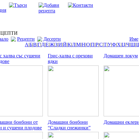
ЦЕПТИ
чало
Рецепти
Десерти
Име
А
|
Б
|
В
|
Г
|
Д
|
Е
|
Ж
|
З
|
И
|
Й
|
К
|
Л
|
М
|
Н
|
О
|
П
|
Р
|
С
|
Т
|
У
|
Ф
|
Х
|
Ц
|
Ч
|
Ш
|
с халва със сушени
Грис-халва с орехови
Домашен локум
дове
ядки
ашни бонбони от
Домашни бонбони
Домашни еклер
и и сушени плодове
“Сладки снежинки”