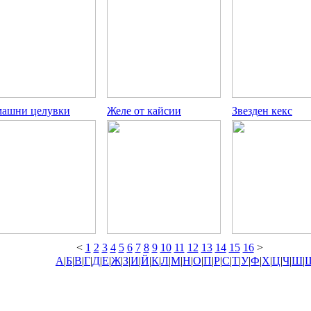
ашни целувки
Желе от кайсии
Звезден кекс
<
1
2
3
4
5
6
7
8
9
10
11
12
13
14
15
16
>
А
|
Б
|
В
|
Г
|
Д
|
Е
|
Ж
|
З
|
И
|
Й
|
К
|
Л
|
М
|
Н
|
О
|
П
|
Р
|
С
|
Т
|
У
|
Ф
|
Х
|
Ц
|
Ч
|
Ш
|