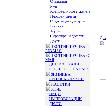
Сладкиши
Рула
Кремове, мусове, желета
Плодови салати
Сладоледени десерти
Бонбони
Торти
Сиропирани десерти
Дом
Други
ТЕСТЕНИ ПЕЧИВА
БЕЗ МАЯ
ТЕСТЕНИ ПЕЧИВА С
МАЯ
ДЕТСКА КУХНЯ
РЕЦЕПТИТЕ НА БАБА
ЗИМНИНА
ЕРГЕНСКА КУХНЯ
НАПИТКИ
ХЛЯБ
ПИЦИ
ИМПРОВИЗАЦИИ
ДРУГИ