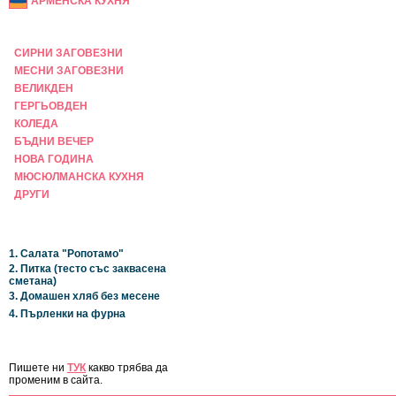
АРМЕНСКА КУХНЯ
ПРАЗНИЧНА
СИРНИ ЗАГОВЕЗНИ
МЕСНИ ЗАГОВЕЗНИ
ВЕЛИКДЕН
ГЕРГЬОВДЕН
КОЛЕДА
БЪДНИ ВЕЧЕР
НОВА ГОДИНА
МЮСЮЛМАНСКА КУХНЯ
ДРУГИ
НАЙ-НОВИ
1. Салата "Ропотамо"
2. Питка (тесто със заквасена
сметана)
3. Домашен хляб без месене
4. Пърленки на фурна
ЗА САЙТА
Пишете ни
ТУК
какво трябва да
променим в сайта.