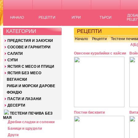
КАТЕГОРИИ
РЕЦЕПТИ
Начало
Рецепти
Тестени печива
ПРЕДЯСТИЯ И ЗАКУСКИ
А
|
Б
|
СОСОВЕ И ГАРНИТУРИ
Овесени курабийки с кайсии
Войн
САЛАТИ
СУПИ
ЯСТИЯ С МЕСО И ПТИЦИ
ЯСТИЯ БЕЗ МЕСО
ВЕГАНСКИ
РИБИ И МОРСКИ ДАРОВЕ
ФОНДЮ
ПАСТИ И ЛАЗАНИ
ДЕСЕРТИ
Постни бисквити
Вита
ТЕСТЕНИ ПЕЧИВА БЕЗ
МАЯ
Дребни сладки и соленки
Баници и щрудели
Други