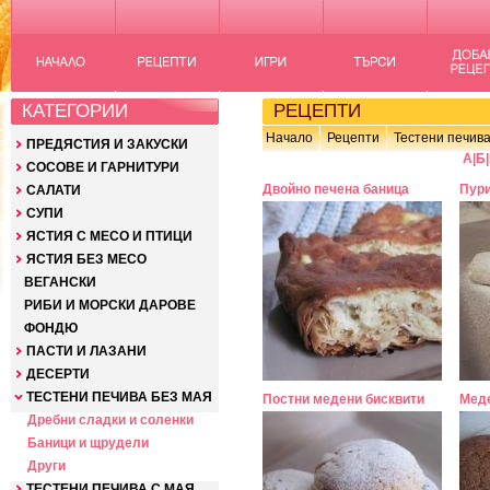
КАТЕГОРИИ
РЕЦЕПТИ
Начало
Рецепти
Тестени печива
ПРЕДЯСТИЯ И ЗАКУСКИ
А
|
Б
|
СОСОВЕ И ГАРНИТУРИ
Двойно печена баница
Пури
САЛАТИ
СУПИ
ЯСТИЯ С МЕСО И ПТИЦИ
ЯСТИЯ БЕЗ МЕСО
ВЕГАНСКИ
РИБИ И МОРСКИ ДАРОВЕ
ФОНДЮ
ПАСТИ И ЛАЗАНИ
ДЕСЕРТИ
ТЕСТЕНИ ПЕЧИВА БЕЗ МАЯ
Постни медени бисквити
Меде
Дребни сладки и соленки
Баници и щрудели
Други
ТЕСТЕНИ ПЕЧИВА С МАЯ