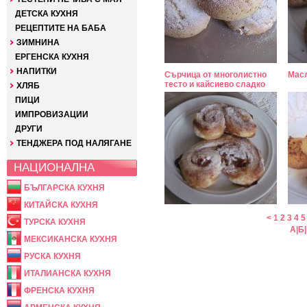
ДЕТСКА КУХНЯ
РЕЦЕПТИТЕ НА БАБА
ЗИМНИНА
ЕРГЕНСКА КУХНЯ
НАПИТКИ
Сърчица от многолистно
Масл
тесто и кайсиево сладко
ХЛЯБ
ПИЦИ
ИМПРОВИЗАЦИИ
ДРУГИ
ТЕНДЖЕРА ПОД НАЛЯГАНЕ
НАЦИОНАЛНА
БЪЛГАРСКА КУХНЯ
КИТАЙСКА КУХНЯ
<
1
2
3
4
5
ТУРСКА КУХНЯ
А
|
Б
|
МЕКСИКАНСКА КУХНЯ
РУСКА КУХНЯ
ИТАЛИАНСКА КУХНЯ
ФРЕНСКА КУХНЯ