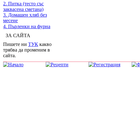
2. Питка (тесто със
заквасена сметана)
3. Домашен хляб без
месене
4. Пърленки на фурна
ЗА САЙТА
Пишете ни
ТУК
какво
трябва да променим в
сайта.