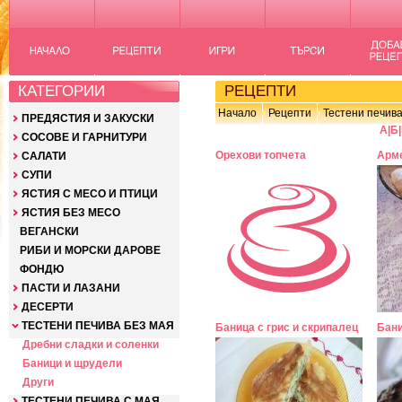
КАТЕГОРИИ
РЕЦЕПТИ
Начало
Рецепти
Тестени печива
ПРЕДЯСТИЯ И ЗАКУСКИ
А
|
Б
|
СОСОВЕ И ГАРНИТУРИ
Орехови топчета
Арме
САЛАТИ
СУПИ
ЯСТИЯ С МЕСО И ПТИЦИ
ЯСТИЯ БЕЗ МЕСО
ВЕГАНСКИ
РИБИ И МОРСКИ ДАРОВЕ
ФОНДЮ
ПАСТИ И ЛАЗАНИ
ДЕСЕРТИ
ТЕСТЕНИ ПЕЧИВА БЕЗ МАЯ
Баница с грис и скрипалец
Бани
Дребни сладки и соленки
Баници и щрудели
Други
ТЕСТЕНИ ПЕЧИВА С МАЯ