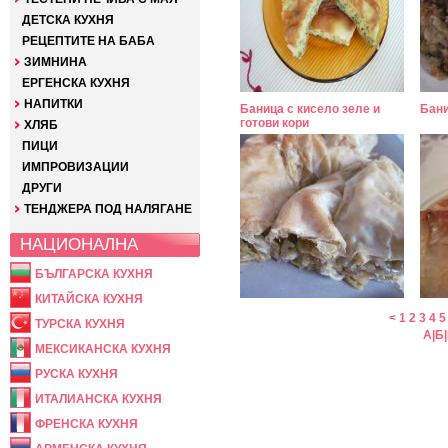
ДЕТСКА КУХНЯ
РЕЦЕПТИТЕ НА БАБА
ЗИМНИНА
ЕРГЕНСКА КУХНЯ
НАПИТКИ
Баница с кисело зеле и
Бани
готови кори
ХЛЯБ
ПИЦИ
ИМПРОВИЗАЦИИ
ДРУГИ
ТЕНДЖЕРА ПОД НАЛЯГАНЕ
НАЦИОНАЛНА
БЪЛГАРСКА КУХНЯ
КИТАЙСКА КУХНЯ
<
1
2
3
4
5
ТУРСКА КУХНЯ
А
|
Б
|
МЕКСИКАНСКА КУХНЯ
РУСКА КУХНЯ
ИТАЛИАНСКА КУХНЯ
ФРЕНСКА КУХНЯ