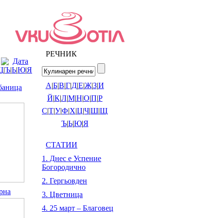
РЕЧНИК
Дата
Щ
|
Ъ
|
Ь
|
Ю
|
Я
А
|
Б
|
В
|
Г
|
Д
|
Е
|
Ж
|
З
|
И
баница
Й
|
К
|
Л
|
М
|
Н
|
О
|
П
|
Р
С
|
Т
|
У
|
Ф
|
Х
|
Ц
|
Ч
|
Ш
|
Щ
Ъ
|
Ь
|
Ю
|
Я
СТАТИИ
1. Днес е Успение
Богородично
2. Гергьовден
рна
3. Цветница
4. 25 март – Благовец