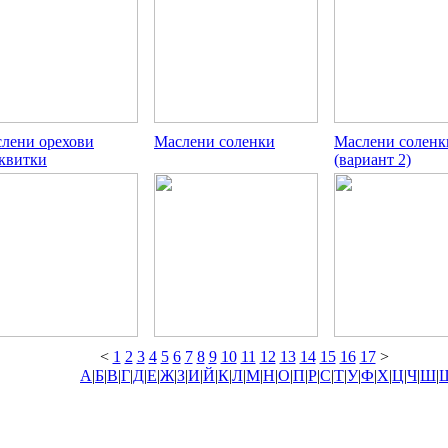
лени орехови
Маслени соленки
Маслени соленк
квитки
(вариант 2)
<
1
2
3
4
5
6
7
8
9
10
11
12
13
14
15
16
17
>
А
|
Б
|
В
|
Г
|
Д
|
Е
|
Ж
|
З
|
И
|
Й
|
К
|
Л
|
М
|
Н
|
О
|
П
|
Р
|
С
|
Т
|
У
|
Ф
|
Х
|
Ц
|
Ч
|
Ш
|