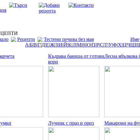
ЦЕПТИ
чало
Рецепти
Тестени печива без мая
Име
А
|
Б
|
В
|
Г
|
Д
|
Е
|
Ж
|
З
|
И
|
Й
|
К
|
Л
|
М
|
Н
|
О
|
П
|
Р
|
С
|
Т
|
У
|
Ф
|
Х
|
Ц
|
Ч
|
Ш
|
арчета
Къдрава баница от готови
Лесна ябълкова 
кори
кумки
Лучник с праз и ориз
Макарони на фу