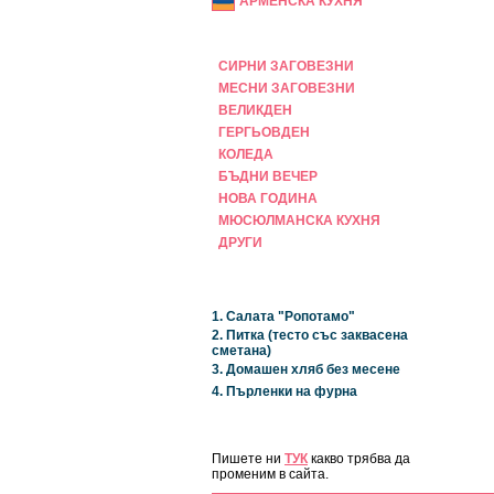
АРМЕНСКА КУХНЯ
ПРАЗНИЧНА
СИРНИ ЗАГОВЕЗНИ
МЕСНИ ЗАГОВЕЗНИ
ВЕЛИКДЕН
ГЕРГЬОВДЕН
КОЛЕДА
БЪДНИ ВЕЧЕР
НОВА ГОДИНА
МЮСЮЛМАНСКА КУХНЯ
ДРУГИ
НАЙ-НОВИ
1. Салата "Ропотамо"
2. Питка (тесто със заквасена
сметана)
3. Домашен хляб без месене
4. Пърленки на фурна
ЗА САЙТА
Пишете ни
ТУК
какво трябва да
променим в сайта.