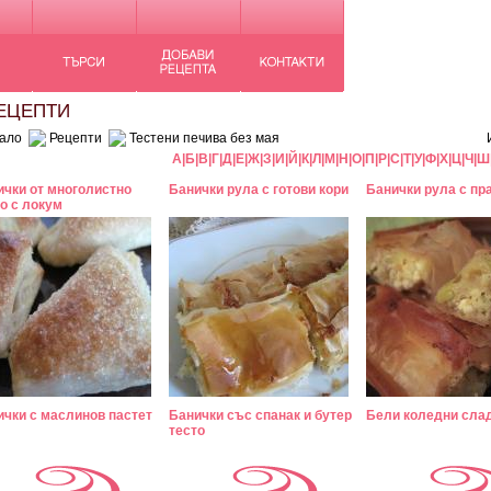
ЦЕПТИ
ало
Рецепти
Тестени печива без мая
А
|
Б
|
В
|
Г
|
Д
|
Е
|
Ж
|
З
|
И
|
Й
|
К
|
Л
|
М
|
Н
|
О
|
П
|
Р
|
С
|
Т
|
У
|
Ф
|
Х
|
Ц
|
Ч
|
Ш
ички от многолистно
Банички рула с готови кори
Банички рула с пра
о с локум
ички с маслинов пастет
Банички със спанак и бутер
Бели коледни сла
тесто