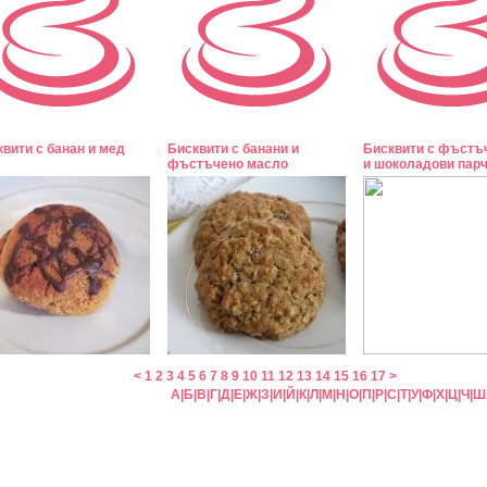
вити с банан и мед
Бисквити с банани и
Бисквити с фъстъ
фъстъчено масло
и шоколадови пар
<
1
2
3
4
5
6
7
8
9
10
11
12
13
14
15
16
17
>
А
|
Б
|
В
|
Г
|
Д
|
Е
|
Ж
|
З
|
И
|
Й
|
К
|
Л
|
М
|
Н
|
О
|
П
|
Р
|
С
|
Т
|
У
|
Ф
|
Х
|
Ц
|
Ч
|
Ш