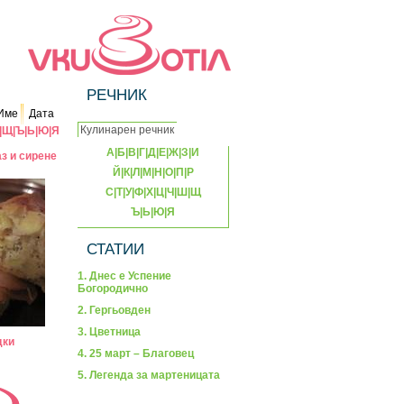
РЕЧНИК
Име
Дата
|
Щ
|
Ъ
|
Ь
|
Ю
|
Я
А
|
Б
|
В
|
Г
|
Д
|
Е
|
Ж
|
З
|
И
з и сирене
Й
|
К
|
Л
|
М
|
Н
|
О
|
П
|
Р
С
|
Т
|
У
|
Ф
|
Х
|
Ц
|
Ч
|
Ш
|
Щ
Ъ
|
Ь
|
Ю
|
Я
СТАТИИ
1. Днес е Успение
Богородично
2. Гергьовден
3. Цветница
дки
4. 25 март – Благовец
5. Легенда за мартеницата