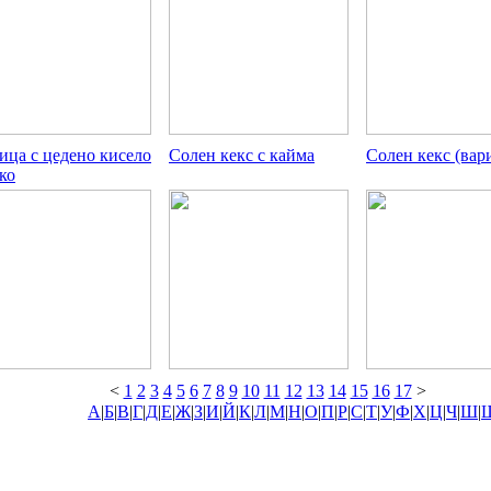
ица с цедено кисело
Солен кекс с кайма
Солен кекс (вар
ко
<
1
2
3
4
5
6
7
8
9
10
11
12
13
14
15
16
17
>
А
|
Б
|
В
|
Г
|
Д
|
Е
|
Ж
|
З
|
И
|
Й
|
К
|
Л
|
М
|
Н
|
О
|
П
|
Р
|
С
|
Т
|
У
|
Ф
|
Х
|
Ц
|
Ч
|
Ш
|