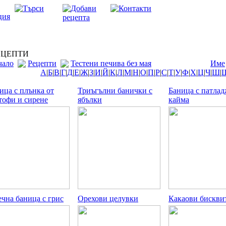
ЦЕПТИ
чало
Рецепти
Тестени печива без мая
Име
А
|
Б
|
В
|
Г
|
Д
|
Е
|
Ж
|
З
|
И
|
Й
|
К
|
Л
|
М
|
Н
|
О
|
П
|
Р
|
С
|
Т
|
У
|
Ф
|
Х
|
Ц
|
Ч
|
Ш
|
ица с плънка от
Триъгълни банички с
Баница с патла
тофи и сирене
ябълки
кайма
чна баница с грис
Орехови целувки
Какаови бискви