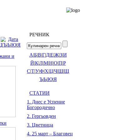
РЕЧНИК
Дата
Щ
|
Ъ
|
Ь
|
Ю
|
Я
А
|
Б
|
В
|
Г
|
Д
|
Е
|
Ж
|
З
|
И
джани и
Й
|
К
|
Л
|
М
|
Н
|
О
|
П
|
Р
С
|
Т
|
У
|
Ф
|
Х
|
Ц
|
Ч
|
Ш
|
Щ
Ъ
|
Ь
|
Ю
|
Я
СТАТИИ
1. Днес е Успение
Богородично
2. Гергьовден
тки
3. Цветница
4. 25 март – Благовец