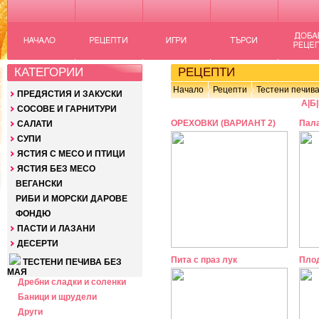
КАТЕГОРИИ
РЕЦЕПТИ
Начало
Рецепти
Тестени печива
ПРЕДЯСТИЯ И ЗАКУСКИ
А
|
Б
|
СОСОВЕ И ГАРНИТУРИ
ОРЕХОВКИ (ВАРИАНТ 2)
Пал
САЛАТИ
СУПИ
ЯСТИЯ С МЕСО И ПТИЦИ
ЯСТИЯ БЕЗ МЕСО
ВЕГАНСКИ
РИБИ И МОРСКИ ДАРОВЕ
ФОНДЮ
ПАСТИ И ЛАЗАНИ
ДЕСЕРТИ
Пита с праз лук
Плод
ТЕСТЕНИ ПЕЧИВА БЕЗ
МАЯ
Дребни сладки и соленки
Баници и щрудели
Други