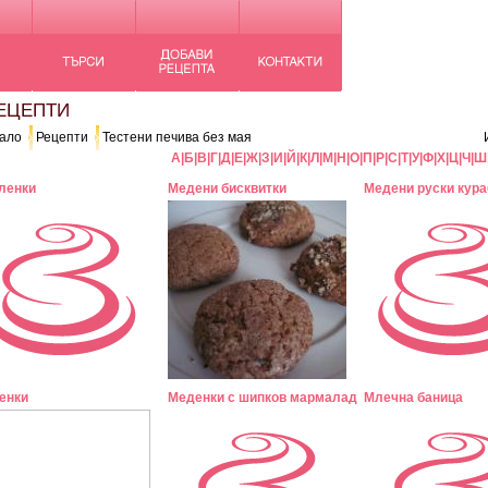
ЦЕПТИ
ало
Рецепти
Тестени печива без мая
А
|
Б
|
В
|
Г
|
Д
|
Е
|
Ж
|
З
|
И
|
Й
|
К
|
Л
|
М
|
Н
|
О
|
П
|
Р
|
С
|
Т
|
У
|
Ф
|
Х
|
Ц
|
Ч
|
Ш
ленки
Медени бисквитки
Медени руски кура
енки
Меденки с шипков мармалад
Млечна баница