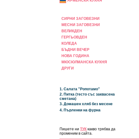
АРМЕНСКА КУХНЯ
ПРАЗНИЧНА
СИРНИ ЗАГОВЕЗНИ
МЕСНИ ЗАГОВЕЗНИ
ВЕЛИКДЕН
ГЕРГЬОВДЕН
КОЛЕДА
БЪДНИ ВЕЧЕР
НОВА ГОДИНА
МЮСЮЛМАНСКА КУХНЯ
ДРУГИ
НАЙ-НОВИ
1. Салата "Ропотамо"
2. Питка (тесто със заквасена
сметана)
3. Домашен хляб без месене
4. Пърленки на фурна
ЗА САЙТА
Пишете ни
ТУК
какво трябва да
променим в сайта.