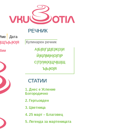
РЕЧНИК
Име
Дата
|
Щ
|
Ъ
|
Ь
|
Ю
|
Я
А
|
Б
|
В
|
Г
|
Д
|
Е
|
Ж
|
З
|
И
бии
Й
|
К
|
Л
|
М
|
Н
|
О
|
П
|
Р
С
|
Т
|
У
|
Ф
|
Х
|
Ц
|
Ч
|
Ш
|
Щ
Ъ
|
Ь
|
Ю
|
Я
СТАТИИ
1. Днес е Успение
Богородично
2. Гергьовден
3. Цветница
4. 25 март – Благовец
5. Легенда за мартеницата