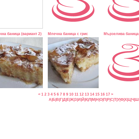
на баница (вариант 2)
Млечна баница с грис
Мързелива баница
<
1
2
3
4
5
6
7
8
9
10
11
12
13
14
15
16
17
>
А
|
Б
|
В
|
Г
|
Д
|
Е
|
Ж
|
З
|
И
|
Й
|
К
|
Л
|
М
|
Н
|
О
|
П
|
Р
|
С
|
Т
|
У
|
Ф
|
Х
|
Ц
|
Ч
|
Ш