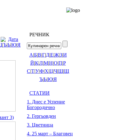
РЕЧНИК
Дата
Щ
|
Ъ
|
Ь
|
Ю
|
Я
А
|
Б
|
В
|
Г
|
Д
|
Е
|
Ж
|
З
|
И
Й
|
К
|
Л
|
М
|
Н
|
О
|
П
|
Р
С
|
Т
|
У
|
Ф
|
Х
|
Ц
|
Ч
|
Ш
|
Щ
Ъ
|
Ь
|
Ю
|
Я
СТАТИИ
1. Днес е Успение
Богородично
2. Гергьовден
иант 3)
3. Цветница
4. 25 март – Благовец