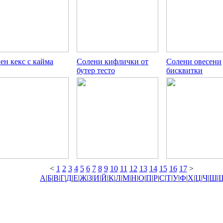
ен кекс с кайма
Солени кифлички от
Солени овесени
бутер тесто
бисквитки
<
1
2
3
4
5
6
7
8
9
10
11
12
13
14
15
16
17
>
А
|
Б
|
В
|
Г
|
Д
|
Е
|
Ж
|
З
|
И
|
Й
|
К
|
Л
|
М
|
Н
|
О
|
П
|
Р
|
С
|
Т
|
У
|
Ф
|
Х
|
Ц
|
Ч
|
Ш
|