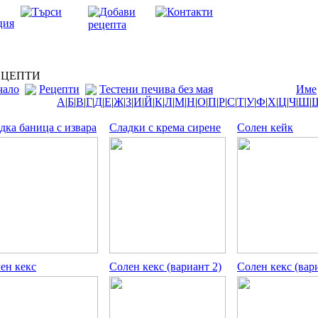
ЦЕПТИ
чало
Рецепти
Тестени печива без мая
Име
А
|
Б
|
В
|
Г
|
Д
|
Е
|
Ж
|
З
|
И
|
Й
|
К
|
Л
|
М
|
Н
|
О
|
П
|
Р
|
С
|
Т
|
У
|
Ф
|
Х
|
Ц
|
Ч
|
Ш
|
дка баница с извара
Сладки с крема сирене
Солен кейк
ен кекс
Солен кекс (вариант 2)
Солен кекс (вар