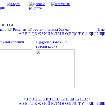
ЦЕПТИ
чало
Рецепти
Тестени печива без мая
Име
А
|
Б
|
В
|
Г
|
Д
|
Е
|
Ж
|
З
|
И
|
Й
|
К
|
Л
|
М
|
Н
|
О
|
П
|
Р
|
С
|
Т
|
У
|
Ф
|
Х
|
Ц
|
Ч
|
Ш
|
пкави соленки
Щрудел с ябълки (с
готови кори)
<
1
2
3
4
5
6
7
8
9
10
11
12
13
14
15
16
17
>
А
|
Б
|
В
|
Г
|
Д
|
Е
|
Ж
|
З
|
И
|
Й
|
К
|
Л
|
М
|
Н
|
О
|
П
|
Р
|
С
|
Т
|
У
|
Ф
|
Х
|
Ц
|
Ч
|
Ш
|