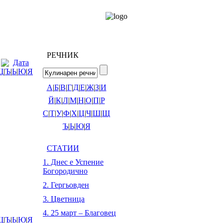
РЕЧНИК
Дата
Щ
|
Ъ
|
Ь
|
Ю
|
Я
А
|
Б
|
В
|
Г
|
Д
|
Е
|
Ж
|
З
|
И
Й
|
К
|
Л
|
М
|
Н
|
О
|
П
|
Р
С
|
Т
|
У
|
Ф
|
Х
|
Ц
|
Ч
|
Ш
|
Щ
Ъ
|
Ь
|
Ю
|
Я
СТАТИИ
1. Днес е Успение
Богородично
2. Гергьовден
3. Цветница
4. 25 март – Благовец
Щ
|
Ъ
|
Ь
|
Ю
|
Я