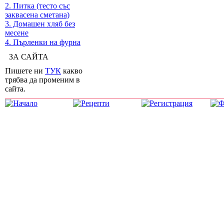
2. Питка (тесто със
заквасена сметана)
3. Домашен хляб без
месене
4. Пърленки на фурна
ЗА САЙТА
Пишете ни
ТУК
какво
трябва да променим в
сайта.