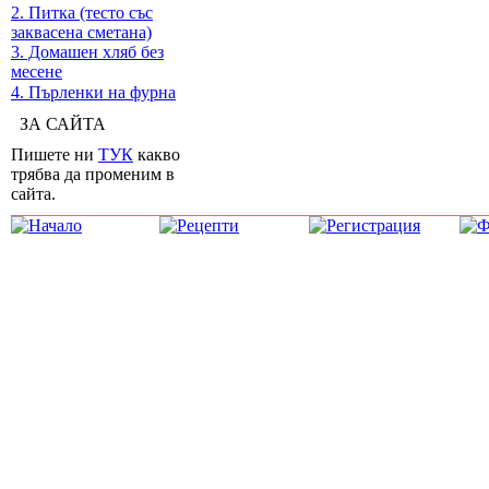
2. Питка (тесто със
заквасена сметана)
3. Домашен хляб без
месене
4. Пърленки на фурна
ЗА САЙТА
Пишете ни
ТУК
какво
трябва да променим в
сайта.