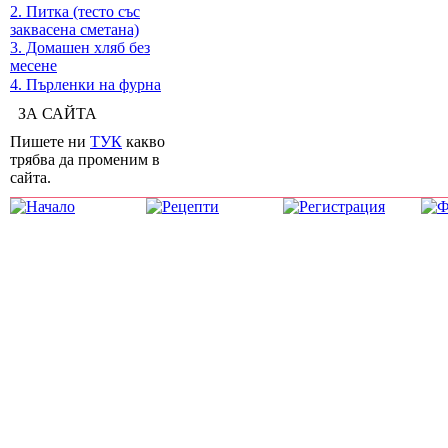
2. Питка (тесто със
заквасена сметана)
3. Домашен хляб без
месене
4. Пърленки на фурна
ЗА САЙТА
Пишете ни
ТУК
какво
трябва да променим в
сайта.