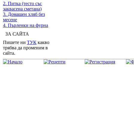
2. Питка (тесто със
заквасена сметана)
3. Домашен хляб без
месене
4. Пърленки на фурна
ЗА САЙТА
Пишете ни
ТУК
какво
трябва да променим в
сайта.