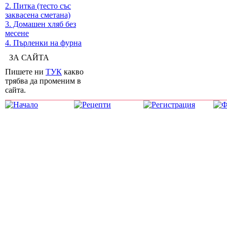
2. Питка (тесто със
заквасена сметана)
3. Домашен хляб без
месене
4. Пърленки на фурна
ЗА САЙТА
Пишете ни
ТУК
какво
трябва да променим в
сайта.