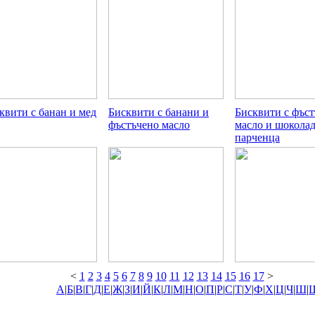
квити с банан и мед
Бисквити с банани и
Бисквити с фъс
фъстъчено масло
масло и шокола
парченца
<
1
2
3
4
5
6
7
8
9
10
11
12
13
14
15
16
17
>
А
|
Б
|
В
|
Г
|
Д
|
Е
|
Ж
|
З
|
И
|
Й
|
К
|
Л
|
М
|
Н
|
О
|
П
|
Р
|
С
|
Т
|
У
|
Ф
|
Х
|
Ц
|
Ч
|
Ш
|