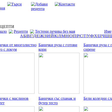
ЦЕПТИ
чало
Рецепти
Тестени печива без мая
Име
А
|
Б
|
В
|
Г
|
Д
|
Е
|
Ж
|
З
|
И
|
Й
|
К
|
Л
|
М
|
Н
|
О
|
П
|
Р
|
С
|
Т
|
У
|
Ф
|
Х
|
Ц
|
Ч
|
Ш
|
ички от многолистно
Банички рула с готови
Банички рула с 
то с локум
кори
сирене
ички с маслинов
Банички със спанак и
Бели коледни сл
тет
бутер тесто