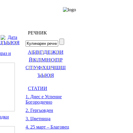
РЕЧНИК
Дата
Щ
|
Ъ
|
Ь
|
Ю
|
Я
А
|
Б
|
В
|
Г
|
Д
|
Е
|
Ж
|
З
|
И
праз и
Й
|
К
|
Л
|
М
|
Н
|
О
|
П
|
Р
С
|
Т
|
У
|
Ф
|
Х
|
Ц
|
Ч
|
Ш
|
Щ
Ъ
|
Ь
|
Ю
|
Я
СТАТИИ
1. Днес е Успение
Богородично
2. Гергьовден
адки
3. Цветница
4. 25 март – Благовец