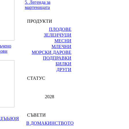
5. Легенда за
мартеницата
ПРОДУКТИ
ПЛОДОВЕ
ЗЕЛЕНЧУЦИ
МЕСНИ
тъчено
МЛЕЧНИ
дови
МОРСКИ ДАРОВЕ
ПОДПРАВКИ
БИЛКИ
ДРУГИ
СТАТУС
2028
СЪВЕТИ
Щ
|
Ъ
|
Ь
|
Ю
|
Я
В ДОМАКИНСТВОТО