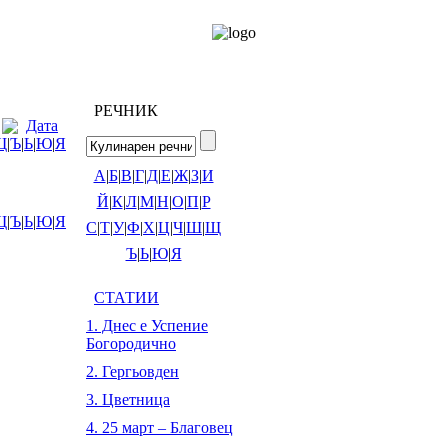
РЕЧНИК
Дата
Щ
|
Ъ
|
Ь
|
Ю
|
Я
А
|
Б
|
В
|
Г
|
Д
|
Е
|
Ж
|
З
|
И
Й
|
К
|
Л
|
М
|
Н
|
О
|
П
|
Р
Щ
|
Ъ
|
Ь
|
Ю
|
Я
С
|
Т
|
У
|
Ф
|
Х
|
Ц
|
Ч
|
Ш
|
Щ
Ъ
|
Ь
|
Ю
|
Я
СТАТИИ
1. Днес е Успение
Богородично
2. Гергьовден
3. Цветница
4. 25 март – Благовец