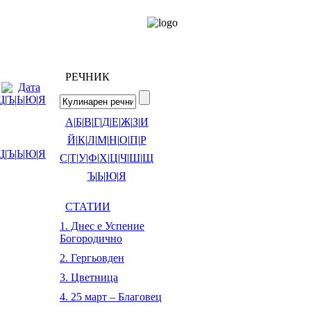
РЕЧНИК
Дата
Щ
|
Ъ
|
Ь
|
Ю
|
Я
А
|
Б
|
В
|
Г
|
Д
|
Е
|
Ж
|
З
|
И
Й
|
К
|
Л
|
М
|
Н
|
О
|
П
|
Р
Щ
|
Ъ
|
Ь
|
Ю
|
Я
С
|
Т
|
У
|
Ф
|
Х
|
Ц
|
Ч
|
Ш
|
Щ
Ъ
|
Ь
|
Ю
|
Я
СТАТИИ
1. Днес е Успение
Богородично
2. Гергьовден
3. Цветница
4. 25 март – Благовец