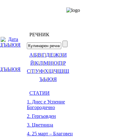
РЕЧНИК
Дата
Щ
|
Ъ
|
Ь
|
Ю
|
Я
А
|
Б
|
В
|
Г
|
Д
|
Е
|
Ж
|
З
|
И
Й
|
К
|
Л
|
М
|
Н
|
О
|
П
|
Р
Щ
|
Ъ
|
Ь
|
Ю
|
Я
С
|
Т
|
У
|
Ф
|
Х
|
Ц
|
Ч
|
Ш
|
Щ
Ъ
|
Ь
|
Ю
|
Я
СТАТИИ
1. Днес е Успение
Богородично
2. Гергьовден
3. Цветница
4. 25 март – Благовец