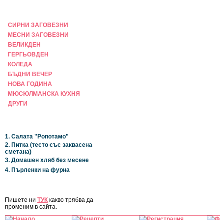
ПРАЗНИЧНА
СИРНИ ЗАГОВЕЗНИ
МЕСНИ ЗАГОВЕЗНИ
ВЕЛИКДЕН
ГЕРГЬОВДЕН
КОЛЕДА
БЪДНИ ВЕЧЕР
НОВА ГОДИНА
МЮСЮЛМАНСКА КУХНЯ
ДРУГИ
НАЙ-НОВИ
1. Салата "Ропотамо"
2. Питка (тесто със заквасена
сметана)
3. Домашен хляб без месене
4. Пърленки на фурна
ЗА САЙТА
Пишете ни
ТУК
какво трябва да
променим в сайта.