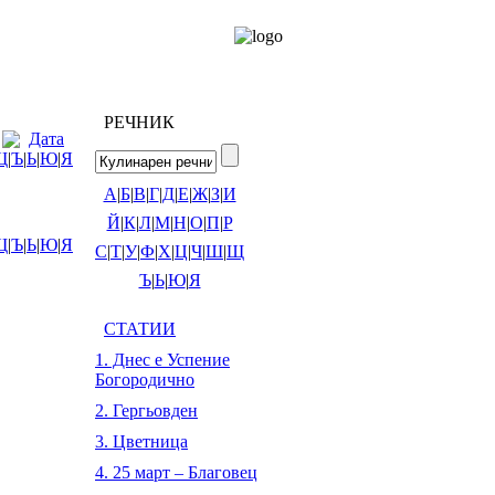
РЕЧНИК
Дата
Щ
|
Ъ
|
Ь
|
Ю
|
Я
А
|
Б
|
В
|
Г
|
Д
|
Е
|
Ж
|
З
|
И
Й
|
К
|
Л
|
М
|
Н
|
О
|
П
|
Р
Щ
|
Ъ
|
Ь
|
Ю
|
Я
С
|
Т
|
У
|
Ф
|
Х
|
Ц
|
Ч
|
Ш
|
Щ
Ъ
|
Ь
|
Ю
|
Я
СТАТИИ
1. Днес е Успение
Богородично
2. Гергьовден
3. Цветница
4. 25 март – Благовец