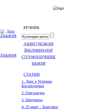
РЕЧНИК
Дата
Щ
|
Ъ
|
Ь
|
Ю
|
Я
А
|
Б
|
В
|
Г
|
Д
|
Е
|
Ж
|
З
|
И
Й
|
К
|
Л
|
М
|
Н
|
О
|
П
|
Р
Щ
|
Ъ
|
Ь
|
Ю
|
Я
С
|
Т
|
У
|
Ф
|
Х
|
Ц
|
Ч
|
Ш
|
Щ
Ъ
|
Ь
|
Ю
|
Я
СТАТИИ
1. Днес е Успение
Богородично
2. Гергьовден
3. Цветница
4. 25 март – Благовец