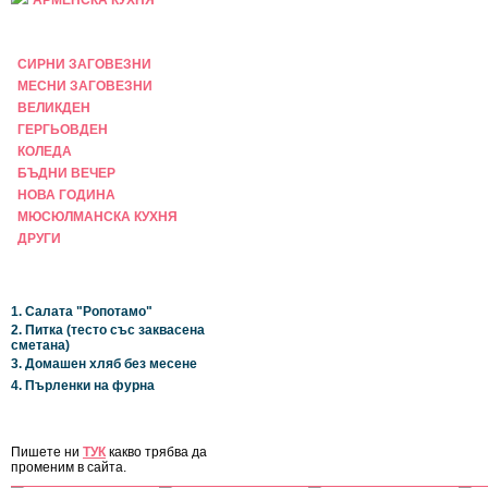
АРМЕНСКА КУХНЯ
ПРАЗНИЧНА
СИРНИ ЗАГОВЕЗНИ
МЕСНИ ЗАГОВЕЗНИ
ВЕЛИКДЕН
ГЕРГЬОВДЕН
КОЛЕДА
БЪДНИ ВЕЧЕР
НОВА ГОДИНА
МЮСЮЛМАНСКА КУХНЯ
ДРУГИ
НАЙ-НОВИ
1. Салата "Ропотамо"
2. Питка (тесто със заквасена
сметана)
3. Домашен хляб без месене
4. Пърленки на фурна
ЗА САЙТА
Пишете ни
ТУК
какво трябва да
променим в сайта.